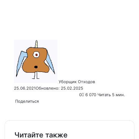
Send
an
email
Уборщик Отходов
25.06.2021
Обновлено: 25.02.2025
0
6 070
Читать 5 мин.
Поделиться
Facebook
X
LinkedIn
Tumblr
Pinterest
Reddit
VKontakte
Odnoklassniki
Pocket
WhatsApp
Telegram
Viber
Email
Распечатать
Читайте также