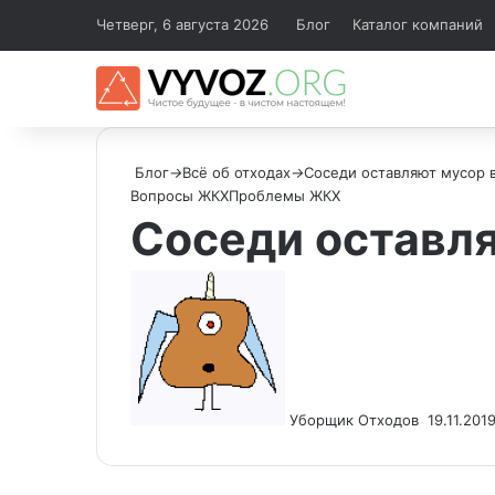
Четверг, 6 августа 2026
Блог
Каталог компаний
Блог
→
Всё об отходах
→
Соседи оставляют мусор в
Вопросы ЖКХ
Проблемы ЖКХ
Соседи оставля
Send
an
email
Уборщик Отходов
19.11.201