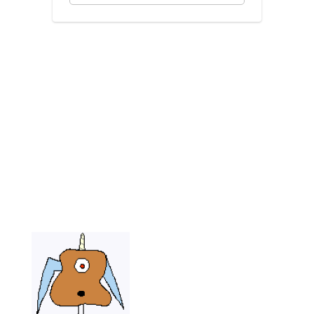
Send
an
email