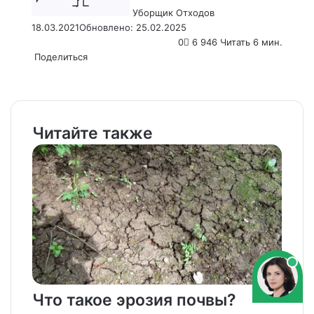
Уборщик Отходов
18.03.2021
Обновлено: 25.02.2025
0
6 946
Читать 6 мин.
Поделиться
Facebook
X
LinkedIn
Tumblr
Pinterest
Reddit
VKontakte
Odnoklassniki
Pocket
WhatsApp
Telegram
Viber
Email
Распечатать
Читайте также
Что такое эрозия почвы?