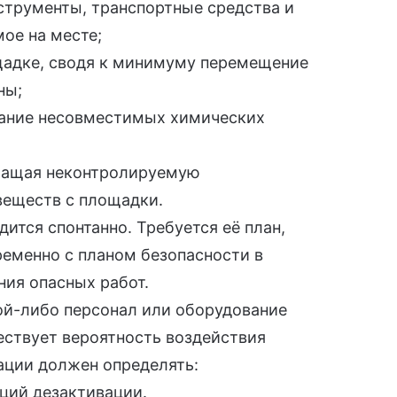
струменты, транспортные средства и
мое на месте;
щадке, сводя к минимуму перемещение
ны;
ание несовместимых химических
ращая неконтролируемую
веществ с площадки.
ится спонтанно. Требуется её план,
еменно с планом безопасности в
ния опасных работ.
кой-либо персонал или оборудование
ществует вероятность воздействия
ации должен определять:
ций дезактивации.