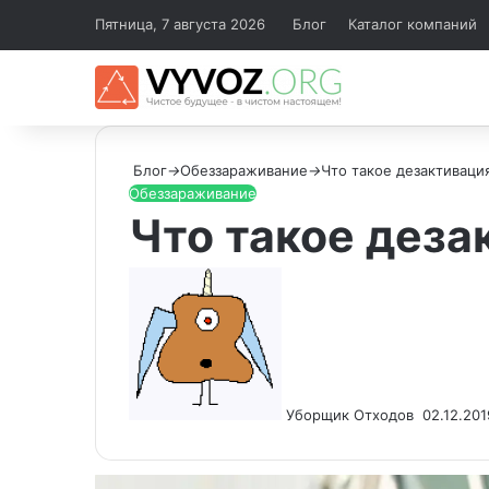
Пятница, 7 августа 2026
Блог
Каталог компаний
Блог
→
Обеззараживание
→
Что такое дезактиваци
Обеззараживание
Что такое деза
Send
an
email
Уборщик Отходов
02.12.201