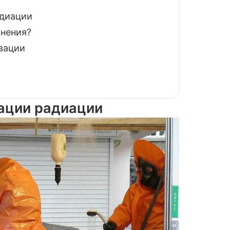
адиации
знения?
вации
вации радиации