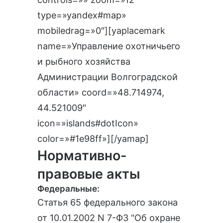
type=»yandex#map»
mobiledrag=»0″][yaplacemark
name=»Управление охотничьего
и рыбного хозяйства
Администрации Волгоградской
области» coord=»48.714974,
44.521009″
icon=»islands#dotIcon»
color=»#1e98ff»][/yamap]
Нормативно-
правовые акты
Федеральные:
Статья 65 федерального закона
от 10.01.2002 N 7-ФЗ "Об охране