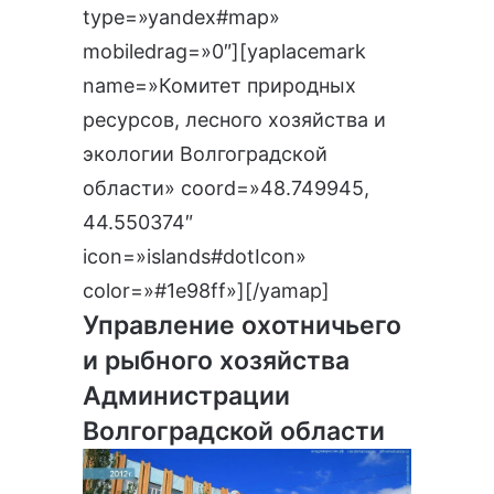
type=»yandex#map»
mobiledrag=»0″][yaplacemark
name=»Комитет природных
ресурсов, лесного хозяйства и
экологии Волгоградской
области» coord=»48.749945,
44.550374″
icon=»islands#dotIcon»
color=»#1e98ff»][/yamap]
Управление охотничьего
и рыбного хозяйства
Администрации
Волгоградской области