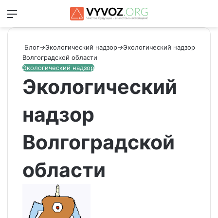
Меню
Switch
Ис
Блог
→
Экологический надзор
→
Экологический надзор
Волгоградской области
Экологический надзор
Экологический
надзор
Волгоградской
области
Send
an
email