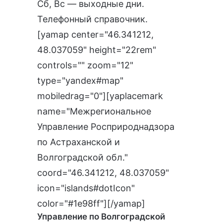
Сб, Вс — выходные дни.
Телефонный справочник
.
[yamap center="46.341212,
48.037059" height="22rem"
controls="" zoom="12"
type="yandex#map"
mobiledrag="0"][yaplacemark
name="Межрегиональное
Управление Росприроднадзора
по Астраханской и
Волгоградской обл."
coord="46.341212, 48.037059"
icon="islands#dotIcon"
color="#1e98ff"][/yamap]
Управление по Волгоградской