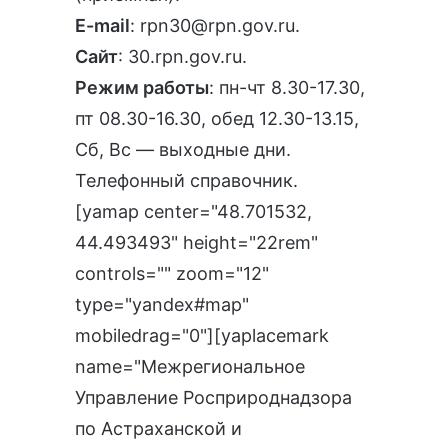
E-mail
:
rpn30@rpn.gov.ru
.
Сайт
:
30.rpn.gov.ru
.
Режим работы
: пн-чт 8.30-17.30,
пт 08.30-16.30, обед 12.30-13.15,
Сб, Вс — выходные дни.
Телефонный справочник
.
[yamap center="48.701532,
44.493493" height="22rem"
controls="" zoom="12"
type="yandex#map"
mobiledrag="0"][yaplacemark
name="Межрегиональное
Управление Росприроднадзора
по Астраханской и