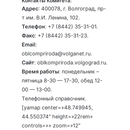
Контакты Комитета:
Адрес
: 400078, г. Волгоград, пр-
т им. В.И. Ленина, 102.
Телефон
:
+7 (8442) 35-31-01
.
Факс
: +7 (8442) 35-31-23.
Email
:
oblcompriroda@volganet.ru
.
Сайт
:
oblkompriroda.volgograd.ru
.
Время работы
: понедельник –
пятница 8-30 — 17-30, обед 12-
00 — 13-00.
Телефонный справочник
.
[yamap center=»48.749945,
44.550374″ height=»22rem»
controls=»» zoom=»12″