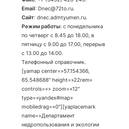
Email
:
Dnec@72to.ru
.
Сайт
:
dnec.admtyumen.ru
.
Режим работы
: с понедельника
по четверг с 8.45 до 18.00, в
пятницу с 9.00 до 17.00, перерыв
с 13.00 до 14.00.
Телефонный справочник
.
[yamap center=»57.154366,
65.548688″ height=»22rem»
controls=»» zoom=»12″
type=»yandex#map»
mobiledrag=»0″][yaplacemark
name=»Департамент
недропользования и экологии