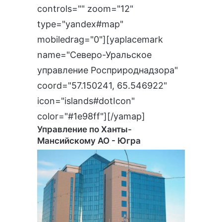
controls="" zoom="12"
type="yandex#map"
mobiledrag="0"][yaplacemark
name="Северо-Уральское
управление Росприроднадзора"
coord="57.150241, 65.546922"
icon="islands#dotIcon"
color="#1e98ff"][/yamap]
Управление по Ханты-
Мансийскому АО - Югра