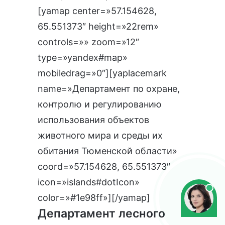
[yamap center=»57.154628,
65.551373″ height=»22rem»
controls=»» zoom=»12″
type=»yandex#map»
mobiledrag=»0″][yaplacemark
name=»Департамент по охране,
контролю и регулированию
использования объектов
животного мира и среды их
обитания Тюменской области»
coord=»57.154628, 65.551373″
icon=»islands#dotIcon»
color=»#1e98ff»][/yamap]
Департамент лесного