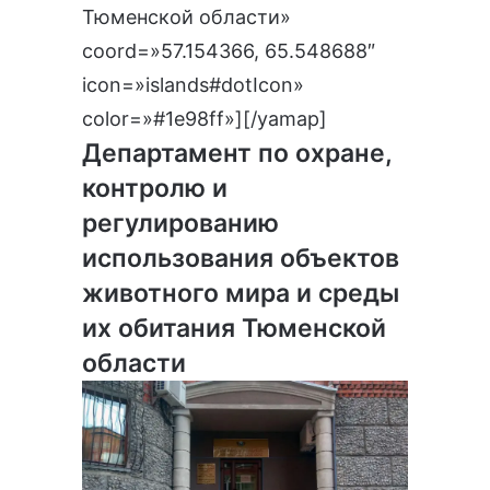
Тюменской области»
coord=»57.154366, 65.548688″
icon=»islands#dotIcon»
color=»#1e98ff»][/yamap]
Департамент по охране,
контролю и
регулированию
использования объектов
животного мира и среды
их обитания Тюменской
области