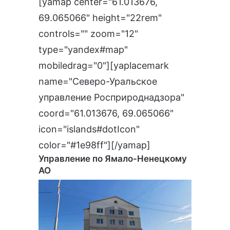
[yamap center="61.013676,
69.065066" height="22rem"
controls="" zoom="12"
type="yandex#map"
mobiledrag="0"][yaplacemark
name="Северо-Уральское
управление Росприроднадзора"
coord="61.013676, 69.065066"
icon="islands#dotIcon"
color="#1e98ff"][/yamap]
Управление по Ямало-Ненецкому
АО