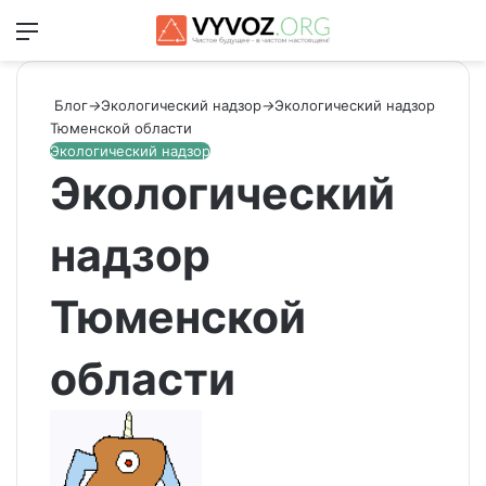
Меню
Switch
Ис
Блог
→
Экологический надзор
→
Экологический надзор
Тюменской области
Экологический надзор
Экологический
надзор
Тюменской
области
Send
an
email