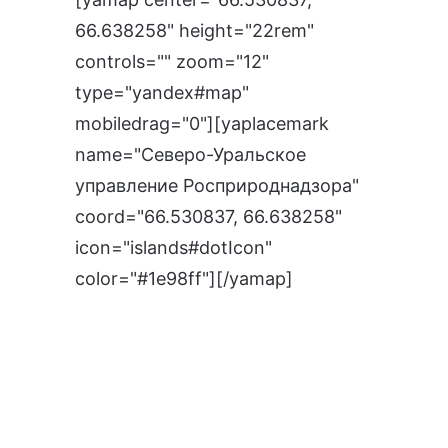
66.638258" height="22rem"
controls="" zoom="12"
type="yandex#map"
mobiledrag="0"][yaplacemark
name="Северо-Уральское
управление Росприроднадзора"
coord="66.530837, 66.638258"
icon="islands#dotIcon"
color="#1e98ff"][/yamap]