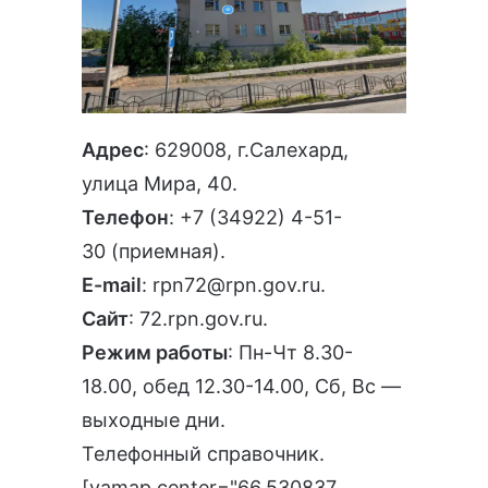
Адрес
: 629008, г.Салехард,
улица Мира, 40.
Телефон
:
+7 (34922) 4-51-
30
(приемная).
E-mail
:
rpn72@rpn.gov.ru
.
Сайт
:
72.rpn.gov.ru
.
Режим работы
: Пн-Чт 8.30-
18.00, обед 12.30-14.00, Сб, Вс —
выходные дни.
Телефонный справочник
.
[yamap center="66.530837,