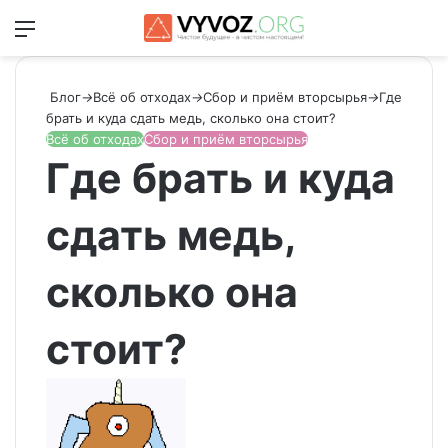
Меню
Switch
Ис
Блог
→
Всё об отходах
→
Сбор и приём вторсырья
→
Где
брать и куда сдать медь, сколько она стоит?
Всё об отходах
Сбор и приём вторсырья
Где брать и куда
сдать медь,
сколько она
стоит?
Send
an
email