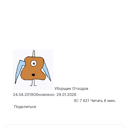
Send
an
email
Уборщик Отходов
24.04.2019
Обновлено: 29.01.2026
6
7 621
Читать 6 мин.
Поделиться
Facebook
X
LinkedIn
Tumblr
Pinterest
Reddit
VKontakte
Odnoklassniki
Pocket
WhatsApp
Telegram
Viber
Email
Распечатать