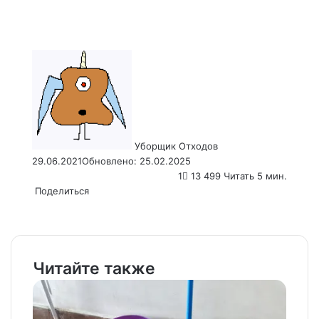
Send
an
email
Уборщик Отходов
29.06.2021
Обновлено: 25.02.2025
1
13 499
Читать 5 мин.
Поделиться
Facebook
X
LinkedIn
Tumblr
Pinterest
Reddit
VKontakte
Odnoklassniki
Pocket
WhatsApp
Telegram
Viber
Email
Распечатать
Читайте также