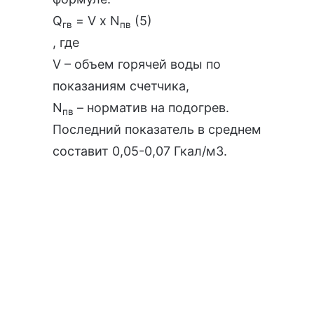
Q
= V х N
(5)
гв
пв
, где
V – объем горячей воды по
показаниям счетчика,
N
– норматив на подогрев.
пв
Последний показатель в среднем
составит 0,05-0,07 Гкал/м3.