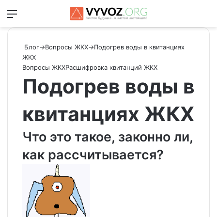
Меню
Switch
Ис
Блог
→
Вопросы ЖКХ
→
Подогрев воды в квитанциях
ЖКХ
Вопросы ЖКХ
Расшифровка квитанций ЖКХ
Подогрев воды в
квитанциях ЖКХ
Что это такое, законно ли,
как рассчитывается?
Send
an
email